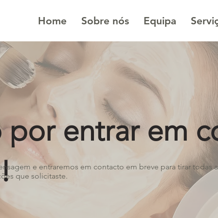
Home
Sobre nós
Equipa
Servi
 por entrar em c
!
sagem e entraremos em contacto em breve para tirar todas as
ões que solicitaste.