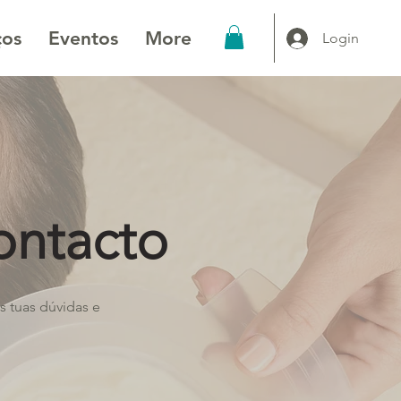
ços
Eventos
More
Login
ontacto
 tuas dúvidas e