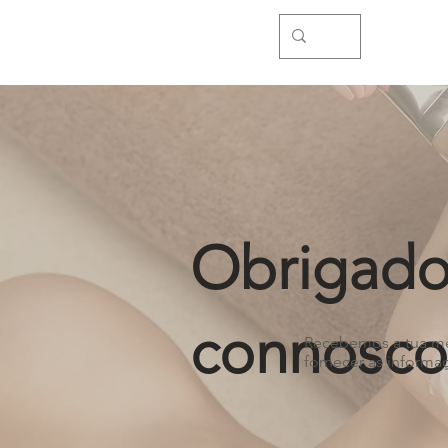
Obrigado
connosco
Recebemos a tua men
fornecer as informaç