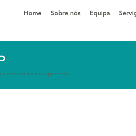
Home
Sobre nós
Equipa
Servi
o
io que forem melhores para você.