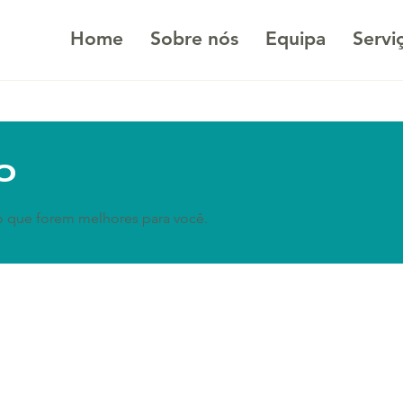
Home
Sobre nós
Equipa
Servi
o
io que forem melhores para você.