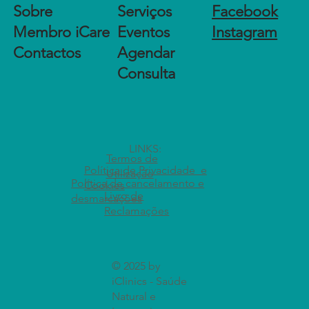
Sobre
Serviços
Facebook
Membro iCare
Eventos
Instagram
Contactos
Agendar
Consulta
LINKS:
Termos de
Política de Privacidade e
Utilização
Política de cancelamento e
Cookies
Livro de
desmarcações
Reclamações
© 2025 by
iClinics - Saúde
Natural e