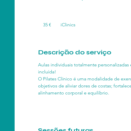
35
euros
35 €
iClinics
Descrição do serviço
Aulas individuais totalmente personalizad
incluída!
O Pilates Clínico é uma modalidade de exerc
objetivos de aliviar dores de costas; fortale
alinhamento corporal e equilíbrio.
Sessões futuras