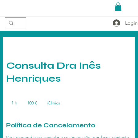
Login
Consulta Dra Inês
Henriques
100
euros
1 h
1
100 €
iClinics
Política de Cancelamento
Para reagendar ou cancelar a sua marcação, por favor, contacte-