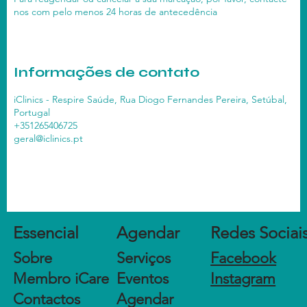
nos com pelo menos 24 horas de antecedência
Informações de contato
iClinics - Respire Saúde, Rua Diogo Fernandes Pereira, Setúbal,
Portugal
+351265406725
geral@iclinics.pt
Agendar
Essencial
Redes Sociai
Sobre
Serviços
Facebook
Membro iCare
Eventos
Instagram
Contactos
Agendar